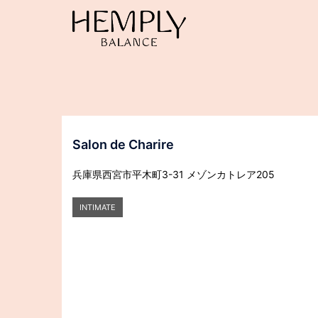
コ
ン
テ
ン
ツ
へ
ス
キ
ッ
Salon de Charire
プ
兵庫県西宮市平木町3-31 メゾンカトレア205
INTIMATE