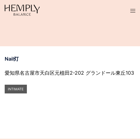
コ
ン
テ
ン
ツ
へ
ス
Nail灯
キ
ッ
愛知県名古屋市天白区元植田2-202 グランドール東丘103
プ
INTIMATE