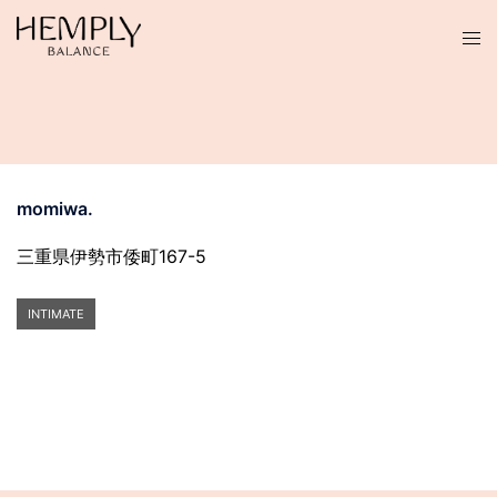
コ
ン
テ
ン
ツ
へ
ス
momiwa.
キ
ッ
三重県伊勢市倭町167-5
プ
INTIMATE