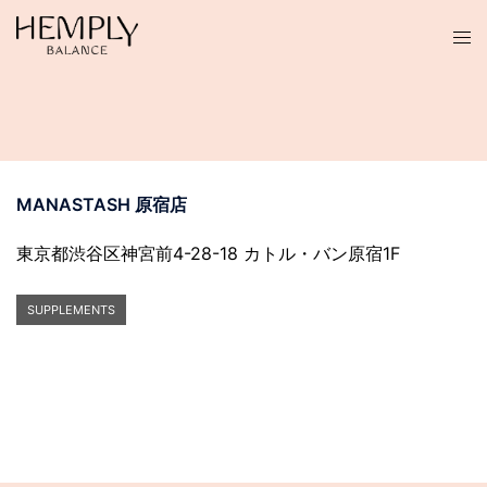
コ
ン
テ
ン
ツ
へ
ス
MANASTASH 原宿店
キ
ッ
東京都渋谷区神宮前4-28-18 カトル・バン原宿1F
プ
SUPPLEMENTS