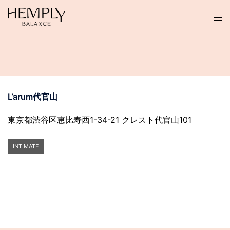
コ
ン
テ
ン
ツ
へ
ス
L’arum代官山
キ
ッ
東京都渋谷区恵比寿西1-34-21 クレスト代官山101
プ
INTIMATE