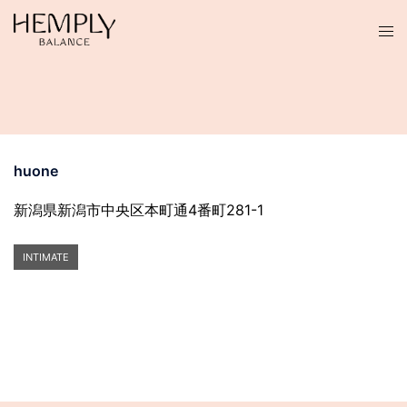
コ
ン
テ
ン
ツ
へ
ス
huone
キ
ッ
新潟県新潟市中央区本町通4番町281-1
プ
INTIMATE