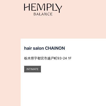
コ
ン
テ
ン
ツ
へ
ス
キ
ッ
hair salon CHAINON
プ
栃木県宇都宮市越戸町93-24 1F
INTIMATE