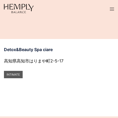
コ
ン
テ
ン
ツ
へ
ス
Detox&Beauty Spa ciare
キ
ッ
高知県高知市はりまや町2-5-17
プ
INTIMATE