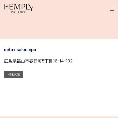
コ
ン
テ
ン
ツ
へ
ス
detox salon epa
キ
ッ
広島県福山市春日町5丁目16-14-102
プ
INTIMATE