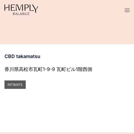
コ
ン
テ
ン
ツ
へ
ス
CBD takamatsu
キ
ッ
香川県高松市瓦町1-9-9 瓦町ビル1階西側
プ
INTIMATE