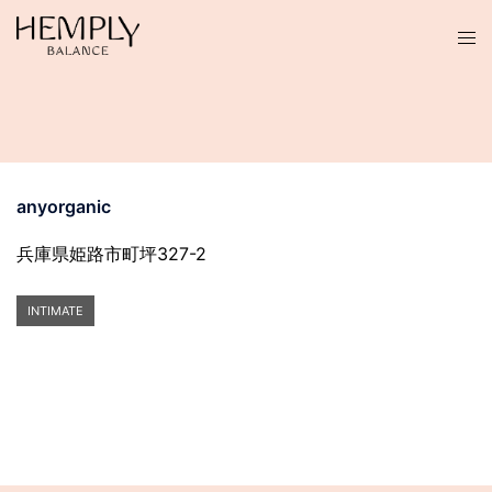
コ
ン
テ
ン
ツ
へ
ス
anyorganic
キ
ッ
兵庫県姫路市町坪327-2
プ
INTIMATE