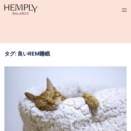
コ
ン
テ
ン
ツ
へ
ス
タグ:
良いREM睡眠
キ
ッ
プ