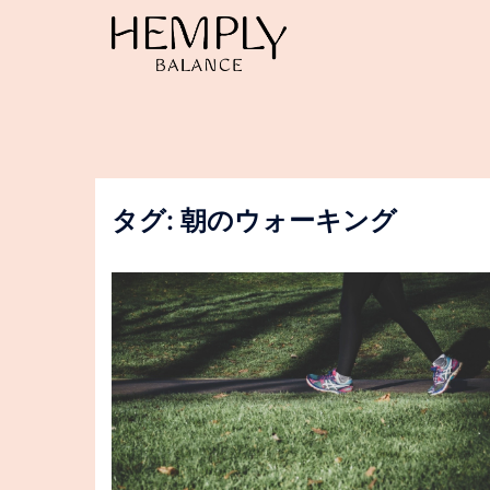
コ
ン
テ
ン
ツ
へ
ス
キ
ッ
タグ:
朝のウォーキング
プ