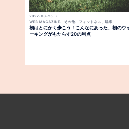
2022-03-25
WEB MAGAZINE
、
その他
、
フィットネス
、
睡眠
朝はとにかく歩こう！こんなにあった、朝のウ
ーキングがもたらす20の利点