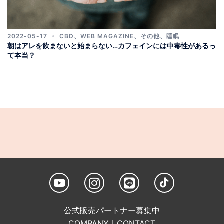
2022-05-17
CBD
、
WEB MAGAZINE
、
その他
、
睡眠
朝はアレを飲まないと始まらない…カフェインには中毒性があるっ
て本当？
公式販売パートナー募集中
COMPANY
｜
CONTACT