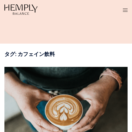
コ
ン
テ
ン
ツ
へ
ス
タグ:
カフェイン飲料
キ
ッ
プ