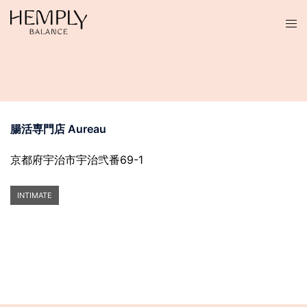
コ
ン
テ
ン
ツ
へ
ス
腸活専門店 Aureau
キ
ッ
京都府宇治市宇治弐番69-1
プ
INTIMATE